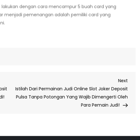
da lakukan dengan cara mencampur 5 buah card yang
luar menjadi pemenangan adalah pemiliki card yang
ni.
Next
Next
Post
osit
Istilah Dari Permainan Judi Online Slot Joker Deposit
i!
Pulsa Tanpa Potongan Yang Wajib Dimengerti Oleh
Para Pemain Judi!