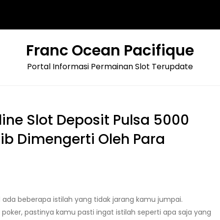
Franc Ocean Pacifique
Portal Informasi Permainan Slot Terupdate
line Slot Deposit Pulsa 5000
b Dimengerti Oleh Para
ada beberapa istilah yang tidak jarang kamu jumpai.
er, pastinya kamu pasti ingat istilah seperti apa saja yang