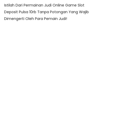
Istilah Dari Permainan Judi Online Game Slot
Deposit Pulsa 10rb Tanpa Potongan Yang Wajib
Dimengerti Oleh Para Pemain Judi!