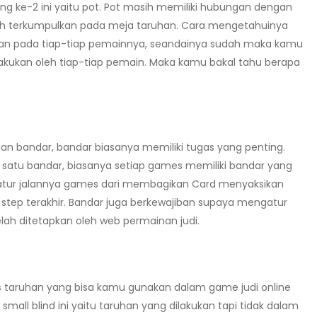
ang ke-2 ini yaitu pot. Pot masih memiliki hubungan dengan
elah terkumpulkan pada meja taruhan. Cara mengetahuinya
ukan pada tiap-tiap pemainnya, seandainya sudah maka kamu
ukan oleh tiap-tiap pemain. Maka kamu bakal tahu berapa
an bandar, bandar biasanya memiliki tugas yang penting.
satu bandar, biasanya setiap games memiliki bandar yang
gatur jalannya games dari membagikan Card menyaksikan
ep terakhir. Bandar juga berkewajiban supaya mengatur
ah ditetapkan oleh web permainan judi.
enis taruhan yang bisa kamu gunakan dalam game judi online
n small blind ini yaitu taruhan yang dilakukan tapi tidak dalam