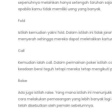
sepenuhnya melainkan hanya setengah taruhan saja 
apabila kamu tidak memiliki uang yang banyak.
Fold
Istilah kemudian yakni fold. Dalam istilah ini tidak 
menyerah sehingga mereka dapat meletakkan kartu
Call
Kemudian ialah call. Dalam permainan poker istilah 
keadaan bersi teguh tetapi mereka tetap mengikut
Raise
Ada juga istilah raise. Yang mana istilah ini menunj
cara melakukan pemasangan yang lebih banyak lagi d
telah disebutkan oleh pemain sebelumnya.