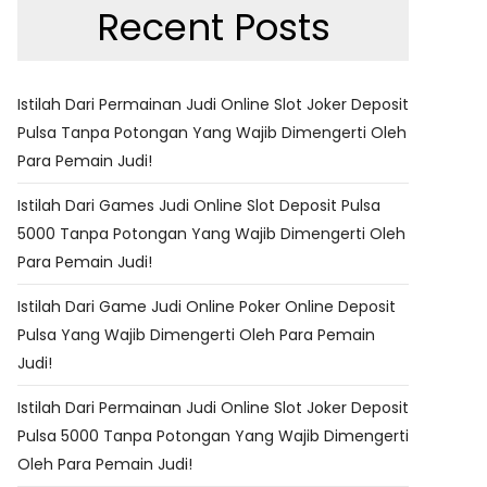
Recent Posts
Istilah Dari Permainan Judi Online Slot Joker Deposit
Pulsa Tanpa Potongan Yang Wajib Dimengerti Oleh
Para Pemain Judi!
Istilah Dari Games Judi Online Slot Deposit Pulsa
5000 Tanpa Potongan Yang Wajib Dimengerti Oleh
Para Pemain Judi!
Istilah Dari Game Judi Online Poker Online Deposit
Pulsa Yang Wajib Dimengerti Oleh Para Pemain
Judi!
Istilah Dari Permainan Judi Online Slot Joker Deposit
Pulsa 5000 Tanpa Potongan Yang Wajib Dimengerti
Oleh Para Pemain Judi!