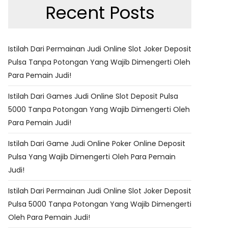
Recent Posts
Istilah Dari Permainan Judi Online Slot Joker Deposit
Pulsa Tanpa Potongan Yang Wajib Dimengerti Oleh
Para Pemain Judi!
Istilah Dari Games Judi Online Slot Deposit Pulsa
5000 Tanpa Potongan Yang Wajib Dimengerti Oleh
Para Pemain Judi!
Istilah Dari Game Judi Online Poker Online Deposit
Pulsa Yang Wajib Dimengerti Oleh Para Pemain
Judi!
Istilah Dari Permainan Judi Online Slot Joker Deposit
Pulsa 5000 Tanpa Potongan Yang Wajib Dimengerti
Oleh Para Pemain Judi!