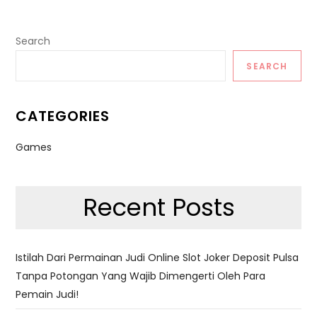
Search
SEARCH
CATEGORIES
Games
Recent Posts
Istilah Dari Permainan Judi Online Slot Joker Deposit Pulsa
Tanpa Potongan Yang Wajib Dimengerti Oleh Para
Pemain Judi!