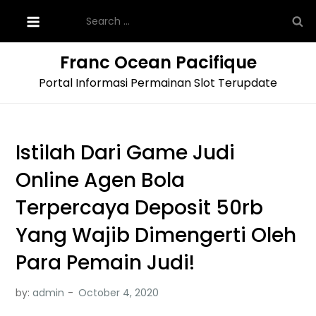
Skip
Search
to
for:
content
Franc Ocean Pacifique
Portal Informasi Permainan Slot Terupdate
Istilah Dari Game Judi
Online Agen Bola
Terpercaya Deposit 50rb
Yang Wajib Dimengerti Oleh
Para Pemain Judi!
by:
admin