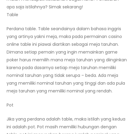
apa saja istilahnya? Simak sekarang!
Table
Perdana table. Table seandainya dalam bahasa inggris
yang artinya yakni meja, maka pada permainan casino
online table ini piawai diartikan sebagai meja taruhan.
Dimana setiap pemain yang ingin memainkan game
poker harus memilih mana meja taruhan yang diinginkan
karena pada dasarnya setiap meja taruhan memiliki
nominal taruhan yang tidak serupa – beda. Ada meja
yang memiliki nominal taruhan yang tinggi dan ada pula
meja taruhan yang memiliki nominal yang rendah.
Pot
Jika yang perdana adalah table, maka istilah yang kedua
ini adalah pot. Pot masih memiliki hubungan dengan