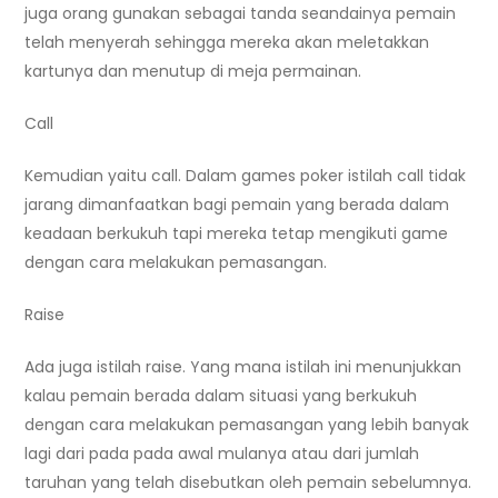
juga orang gunakan sebagai tanda seandainya pemain
telah menyerah sehingga mereka akan meletakkan
kartunya dan menutup di meja permainan.
Call
Kemudian yaitu call. Dalam games poker istilah call tidak
jarang dimanfaatkan bagi pemain yang berada dalam
keadaan berkukuh tapi mereka tetap mengikuti game
dengan cara melakukan pemasangan.
Raise
Ada juga istilah raise. Yang mana istilah ini menunjukkan
kalau pemain berada dalam situasi yang berkukuh
dengan cara melakukan pemasangan yang lebih banyak
lagi dari pada pada awal mulanya atau dari jumlah
taruhan yang telah disebutkan oleh pemain sebelumnya.