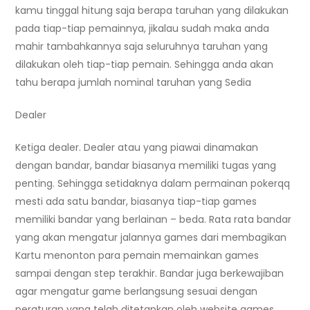
kamu tinggal hitung saja berapa taruhan yang dilakukan
pada tiap-tiap pemainnya, jikalau sudah maka anda
mahir tambahkannya saja seluruhnya taruhan yang
dilakukan oleh tiap-tiap pemain. Sehingga anda akan
tahu berapa jumlah nominal taruhan yang Sedia
Dealer
Ketiga dealer. Dealer atau yang piawai dinamakan
dengan bandar, bandar biasanya memiliki tugas yang
penting. Sehingga setidaknya dalam permainan pokerqq
mesti ada satu bandar, biasanya tiap-tiap games
memiliki bandar yang berlainan – beda. Rata rata bandar
yang akan mengatur jalannya games dari membagikan
Kartu menonton para pemain memainkan games
sampai dengan step terakhir. Bandar juga berkewajiban
agar mengatur game berlangsung sesuai dengan
peraturan yang telah ditetapkan oleh website games