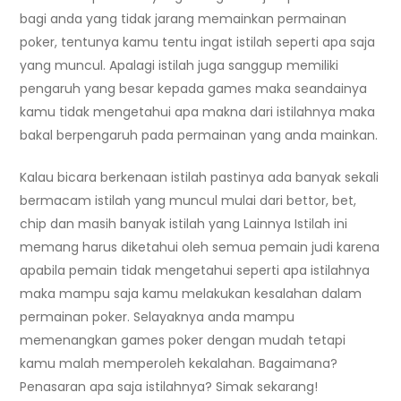
bagi anda yang tidak jarang memainkan permainan
poker, tentunya kamu tentu ingat istilah seperti apa saja
yang muncul. Apalagi istilah juga sanggup memiliki
pengaruh yang besar kepada games maka seandainya
kamu tidak mengetahui apa makna dari istilahnya maka
bakal berpengaruh pada permainan yang anda mainkan.
Kalau bicara berkenaan istilah pastinya ada banyak sekali
bermacam istilah yang muncul mulai dari bettor, bet,
chip dan masih banyak istilah yang Lainnya Istilah ini
memang harus diketahui oleh semua pemain judi karena
apabila pemain tidak mengetahui seperti apa istilahnya
maka mampu saja kamu melakukan kesalahan dalam
permainan poker. Selayaknya anda mampu
memenangkan games poker dengan mudah tetapi
kamu malah memperoleh kekalahan. Bagaimana?
Penasaran apa saja istilahnya? Simak sekarang!