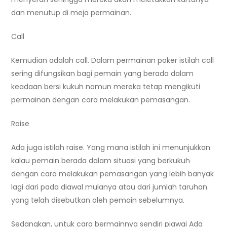
dan menutup di meja permainan.
Call
Kemudian adalah call. Dalam permainan poker istilah call
sering difungsikan bagi pemain yang berada dalam
keadaan bersi kukuh namun mereka tetap mengikuti
permainan dengan cara melakukan pemasangan.
Raise
Ada juga istilah raise. Yang mana istilah ini menunjukkan
kalau pemain berada dalam situasi yang berkukuh
dengan cara melakukan pemasangan yang lebih banyak
lagi dari pada diawal mulanya atau dari jumlah taruhan
yang telah disebutkan oleh pemain sebelumnya.
Sedangkan, untuk cara bermainnya sendiri piawai Ada