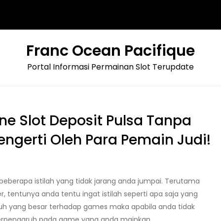
Franc Ocean Pacifique
Portal Informasi Permainan Slot Terupdate
ine Slot Deposit Pulsa Tanpa
ngerti Oleh Para Pemain Judi!
eberapa istilah yang tidak jarang anda jumpai. Terutama
tentunya anda tentu ingat istilah seperti apa saja yang
ruh yang besar terhadap games maka apabila anda tidak
berpengaruh pada game yang anda mainkan.