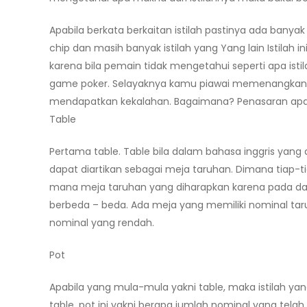
Apabila berkata berkaitan istilah pastinya ada banyak
chip dan masih banyak istilah yang Yang lain Istilah 
karena bila pemain tidak mengetahui seperti apa is
game poker. Selayaknya kamu piawai memenangka
mendapatkan kekalahan. Bagaimana? Penasaran apa s
Table
Pertama table. Table bila dalam bahasa inggris yang 
dapat diartikan sebagai meja taruhan. Dimana tiap-
mana meja taruhan yang diharapkan karena pada das
berbeda – beda. Ada meja yang memiliki nominal tar
nominal yang rendah.
Pot
Apabila yang mula-mula yakni table, maka istilah yan
table, pot ini yakni berapa jumlah nominal yang te