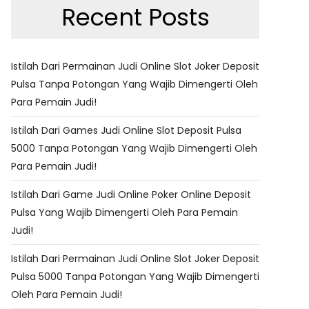
Recent Posts
Istilah Dari Permainan Judi Online Slot Joker Deposit
Pulsa Tanpa Potongan Yang Wajib Dimengerti Oleh
Para Pemain Judi!
Istilah Dari Games Judi Online Slot Deposit Pulsa
5000 Tanpa Potongan Yang Wajib Dimengerti Oleh
Para Pemain Judi!
Istilah Dari Game Judi Online Poker Online Deposit
Pulsa Yang Wajib Dimengerti Oleh Para Pemain
Judi!
Istilah Dari Permainan Judi Online Slot Joker Deposit
Pulsa 5000 Tanpa Potongan Yang Wajib Dimengerti
Oleh Para Pemain Judi!