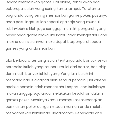
Dalam memainkan game judi online, tentu akan ada
beberapa istilah yang sering kamu jumpai. Terutama
bagi anda yang sering memainkan game poker, pastinya
anda pasti ingat istilah seperti apa saja yang muncul.
Lebih-lebih istilah juga sanggup memiliki pengaruh yang
besar pada game maka jika kamu tidak mengetahui apa
makna dari istilahnya maka dapat berpengaruh pada
games yang anda mainkan.
Jika berbicara tentang istilah tentunya ada banyak sekali
beraneka istilah yang muncul mulai dari bettor, bet, chip
dan masih banyak istilah yang Yang lain Istilah ini
memang harus didapati oleh semua pemain judi karena
apabila pemain tidak mengetahui seperti apa istilahnya
maka sanggup saja anda melakukan kesalahan dalam
games poker. Mestinya kamu mampu memenangkan
permainan poker dengan mudah namun anda malah
mendapatkan kekalahan. Bagaimana? Penasaran apa