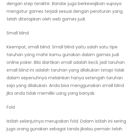
dengan step terakhir. Bandar juga berkewajiban supaya
mengatur games terjadi sesuai dengan peraturan yang
telah ditetapkan oleh web games judi.
Small blind
Keempat, small blind. Small blind yaitu salah satu tipe
taruhan yang mahir kamu gunakan dalam games judi
online poker. Bila diartikan small adalah kecil, jadi taruhan
small blind ini adalah taruhan yang dilakukan tetapi tidak
dalam sepenuhnya melainkan hanya setengah taruhan
saja yang dilakukan. Anda bisa menggunakan small blind
jika anda tidak memiliki uang yang banyak.
Fold
Istilah selanjutnya merupakan fold. Dalam istilah ini sering
juga orang gunakan sebagai tanda jikalau pemain telah