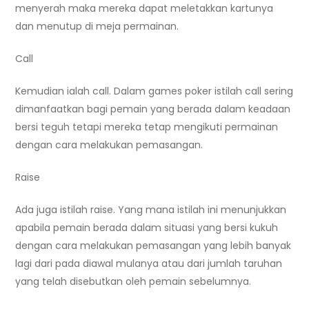
menyerah maka mereka dapat meletakkan kartunya
dan menutup di meja permainan.
Call
Kemudian ialah call. Dalam games poker istilah call sering
dimanfaatkan bagi pemain yang berada dalam keadaan
bersi teguh tetapi mereka tetap mengikuti permainan
dengan cara melakukan pemasangan.
Raise
Ada juga istilah raise. Yang mana istilah ini menunjukkan
apabila pemain berada dalam situasi yang bersi kukuh
dengan cara melakukan pemasangan yang lebih banyak
lagi dari pada diawal mulanya atau dari jumlah taruhan
yang telah disebutkan oleh pemain sebelumnya.