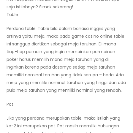
saja istilahnya? Simak sekarang!
Table
Perdana table. Table bila dalam bahasa inggris yang
artinya yaitu meja, maka pada game casino online table
ini sanggup diartikan sebagai meja taruhan. Di mana
tiap-tiap pemain yang ingin memainkan permainan
poker harus memilih mana meja taruhan yang di
inginkan karena pada dasarnya setiap meja taruhan
memiliki nominal taruhan yang tidak serupa – beda. Ada
meja yang memiliki nominal taruhan yang tinggi dan ada
pula meja taruhan yang memiliki nominal yang rendah.
Pot
Jika yang perdana merupakan table, maka istilah yang
ke-2 ini merupakan pot. Pot masih memiliki hubungan